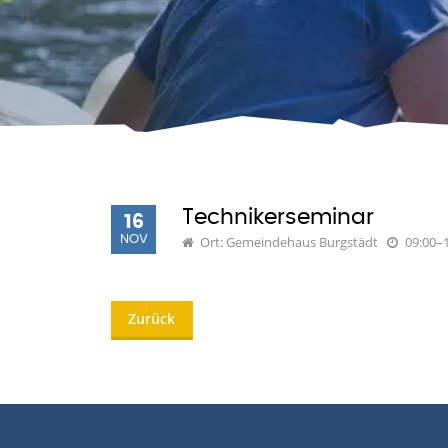
Technikerseminar
16
NOV
Ort: Gemeindehaus Burgstädt
09:00–
Zurück